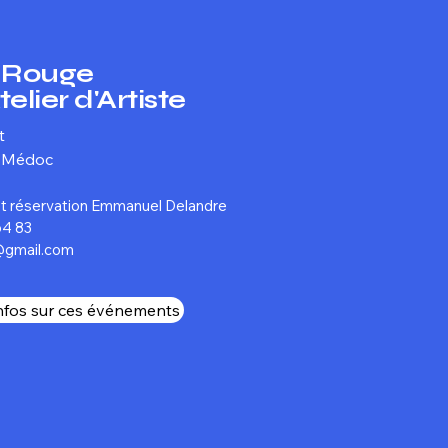
l Rouge
lier d'Artiste
et
n-Médoc
et réservation Emmanuel Delandre
4 83​
@gmail.com
infos sur ces événements