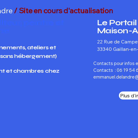
ndre
/ Site en cours d'actualisation
iteur, peintre et
Le Portai
he
Maison-Ate
22 Rue de Camp
énements, a
teliers et
33340 Gaillan-e
u sans hébergement)
Contacts pour infos 
Contacts :
06 19 54 6
nt et chambres chez
emmanuel.delandre
Plus d'