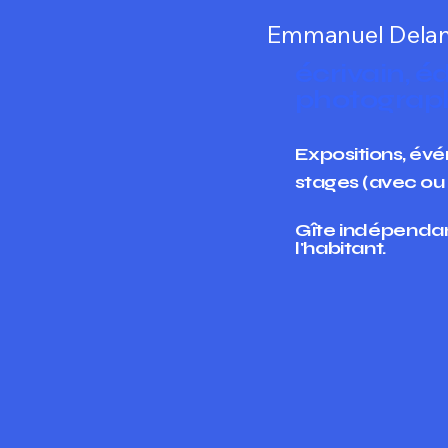
Emmanuel Dela
écrivain, éd
photograp
Expositions, év
stages (avec o
Gîte indépenda
l'habitant.