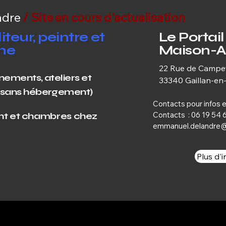
ndre
/ Site en cours d'actualisation
iteur, peintre et
Le Portai
he
Maison-Ate
22 Rue de Camp
énements, a
teliers et
33340 Gaillan-e
u sans hébergement)
Contacts pour infos 
Contacts :
06 19 54 6
nt et chambres chez
emmanuel.delandre
Plus d'