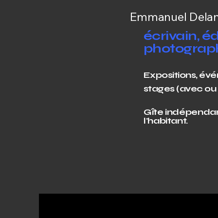
Emmanuel Dela
écrivain, éd
photograp
Expositions, év
stages (avec o
Gîte indépenda
l'habitant.