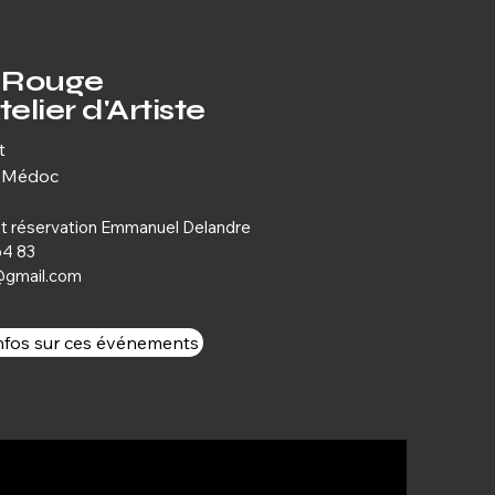
l Rouge
lier d'Artiste
et
n-Médoc
et réservation Emmanuel Delandre
4 83​
@gmail.com
infos sur ces événements