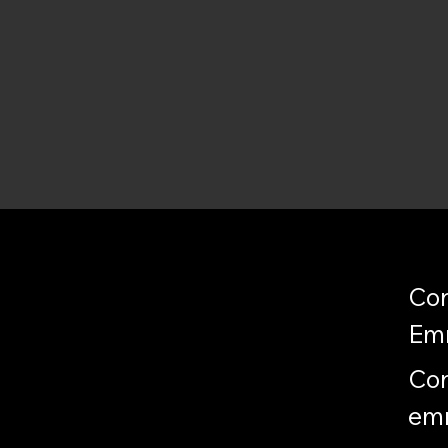
Con
Em
Con
em